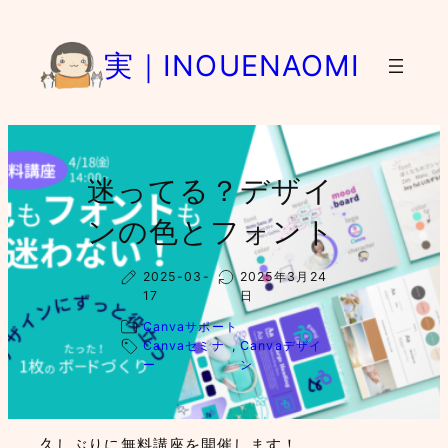
内
容
実｜INOUENAOMI
を
ス
キ
ッ
プ
迷ってる？デザイ
ンの色とフォント
2025-03-
2025年3月24
17
日
Canvaサポート
Canvaセミナ
, 
Canvaデザイ
ー
ン
久しぶりに無料講座を開催します！